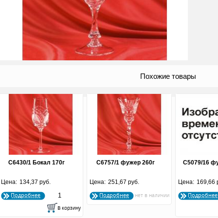
Похожие товары
С6430/1 Бокал 170г
С6757/1 фужер 260г
С5079/16 ф
Цена:
134,37 руб.
Цена:
251,67 руб.
Цена:
169,66 
Подробнее
Подробнее
Подробнее