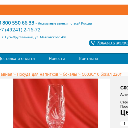
8 800 550 66 33
-
бесплатные звонки по всей России
+7 (49241) 2-16-72
г. Гусь-Хрустальный, ул. Маяковского 40а
Заказать звоно
Доставка и оплата
Новости
Контакты
лавная
>
Посуда для напитков
>
бокалы
>
С0030/10 бокал 220г
С00
Арти
Сер
Про