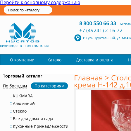
Перейти к основному содержанию
8 800 550 66 33
-
беспла
+7 (49241) 2-16-72
г. Гусь-Хрустальный, ул. Маяк
ПРОИЗВОДСТВЕННАЯ КОМПАНИЯ
Каталог
О компании
Доставка и оплата
Н
Главная
>
Стол
Торговый каталог
крема Н-142 д.10
По брендам
По категориям
KUKMARA
Алюминий
Стекло
Все для дома и сада
Кухонные принадлежности