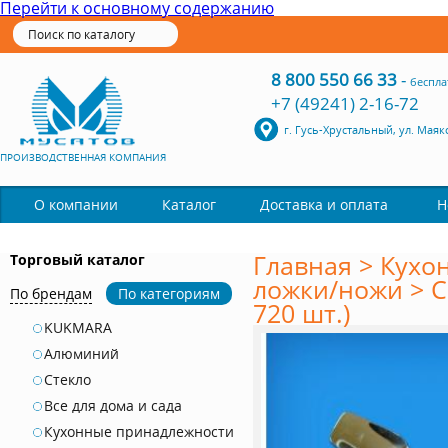
Перейти к основному содержанию
8 800 550 66 33
-
беспла
+7 (49241) 2-16-72
г. Гусь-Хрустальный, ул. Маяк
ПРОИЗВОДСТВЕННАЯ КОМПАНИЯ
Каталог
О компании
Доставка и оплата
Н
Главная
>
Кухо
Торговый каталог
ложки/ножи
>
С
По брендам
По категориям
720 шт.)
KUKMARA
Алюминий
Стекло
Все для дома и сада
Кухонные принадлежности