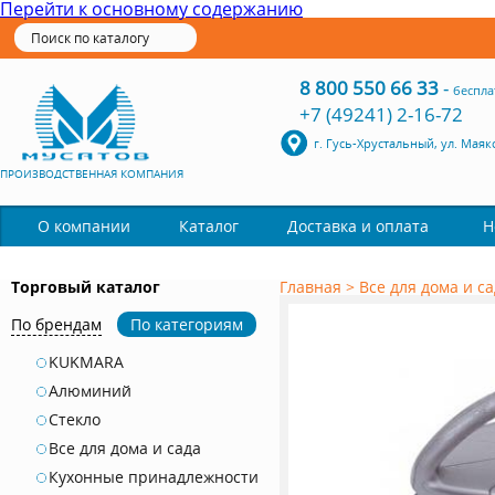
Перейти к основному содержанию
8 800 550 66 33
-
беспла
+7 (49241) 2-16-72
г. Гусь-Хрустальный, ул. Маяк
ПРОИЗВОДСТВЕННАЯ КОМПАНИЯ
Каталог
О компании
Доставка и оплата
Н
Торговый каталог
Главная
>
Все для дома и с
По брендам
По категориям
KUKMARA
Алюминий
Стекло
Все для дома и сада
Кухонные принадлежности