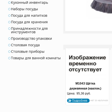
Кухонный инвентарь
Наборы посуды
Посуда для напитков
Посуда для хранения
Принадлежности для
инструментов
Производство упаковки
Столовая посуда
Столовые приборы
Товары для ванной комнаты
М1043 Щётка
деревянная (наклон.)
Цена:
жёсткая (300х50х135)
95,36 руб.
Подробнее