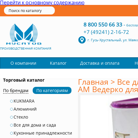
Перейти к основному содержанию
8 800 550 66 33
-
беспла
+7 (49241) 2-16-72
г. Гусь-Хрустальный, ул. Маяк
ПРОИЗВОДСТВЕННАЯ КОМПАНИЯ
Каталог
О компании
Доставка и оплата
Н
Главная
>
Все д
Торговый каталог
АМ Ведерко для 
По брендам
По категориям
KUKMARA
Алюминий
Стекло
Все для дома и сада
Кухонные принадлежности