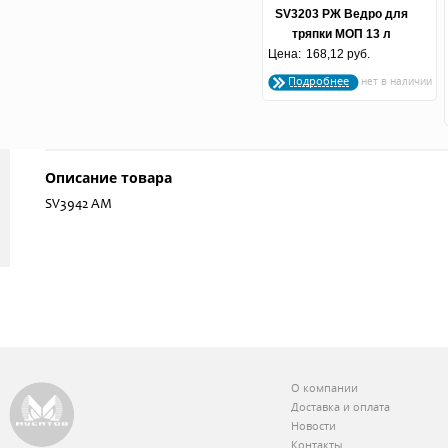
SV3203 РЖ Ведро для
тряпки МОП 13 л
Цена:
168,12 руб.
оранжевый
Подробнее
Описание товара
SV3942 АМ
О компании
Доставка и оплата
Новости
Контакты