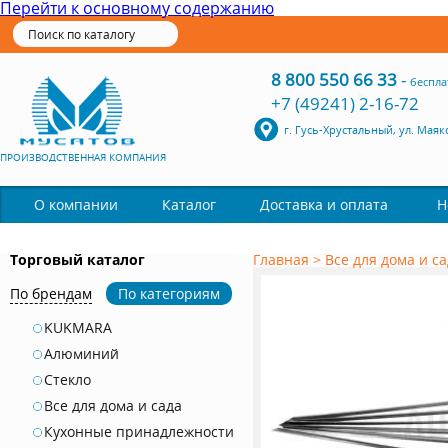
Перейти к основному содержанию
8 800 550 66 33
-
беспла
+7 (49241) 2-16-72
г. Гусь-Хрустальный, ул. Маяк
ПРОИЗВОДСТВЕННАЯ КОМПАНИЯ
Каталог
О компании
Доставка и оплата
Н
Торговый каталог
Главная
>
Все для дома и с
По брендам
По категориям
KUKMARA
Алюминий
Стекло
Все для дома и сада
Кухонные принадлежности