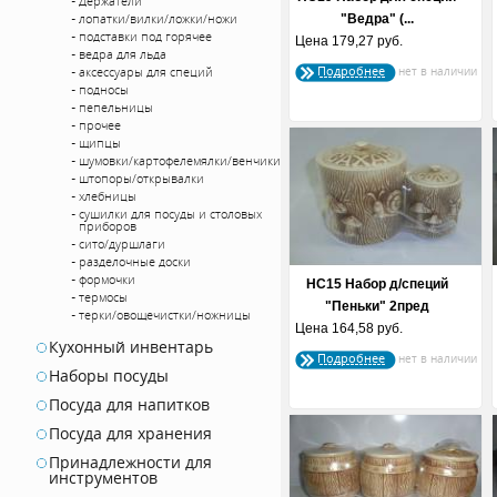
Держатели
лопатки/вилки/ложки/ножи
"Ведра" (...
подставки под горячее
Цена
179,27 руб.
ведра для льда
Подробнее
аксессуары для специй
подносы
пепельницы
прочее
щипцы
шумовки/картофелемялки/венчики
штопоры/открывалки
хлебницы
сушилки для посуды и столовых
приборов
сито/дуршлаги
разделочные доски
формочки
НС15 Набор д/специй
термосы
"Пеньки" 2пред
терки/овощечистки/ножницы
Цена
164,58 руб.
Кухонный инвентарь
Подробнее
Наборы посуды
Посуда для напитков
Посуда для хранения
Принадлежности для
инструментов