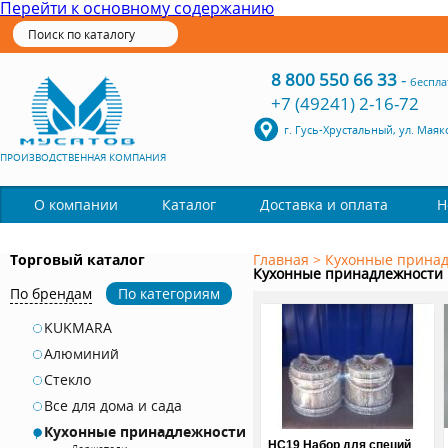
Перейти к основному содержанию
8 800 550 66 33
-
беспла
+7 (49241) 2-16-72
г. Гусь-Хрустальный, ул. Маяк
ПРОИЗВОДСТВЕННАЯ КОМПАНИЯ
Каталог
О компании
Доставка и оплата
Н
Торговый каталог
Главная
>
Кухонные прина
Кухонные принадлежности
По брендам
По категориям
KUKMARA
Алюминий
Стекло
Все для дома и сада
Кухонные принадлежности
НС19 Набор для специй