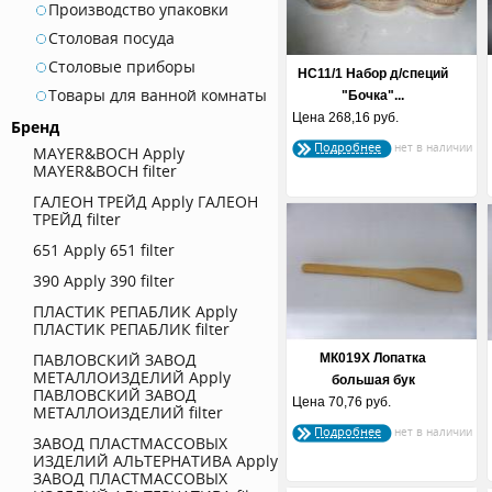
Производство упаковки
Столовая посуда
Столовые приборы
НС11/1 Набор д/специй
Товары для ванной комнаты
"Бочка"...
Цена
268,16 руб.
Бренд
Подробнее
MAYER&BOCH
Apply
MAYER&BOCH filter
ГАЛЕОН ТРЕЙД
Apply ГАЛЕОН
ТРЕЙД filter
651
Apply 651 filter
390
Apply 390 filter
ПЛАСТИК РЕПАБЛИК
Apply
ПЛАСТИК РЕПАБЛИК filter
ПАВЛОВСКИЙ ЗАВОД
МК019Х Лопатка
МЕТАЛЛОИЗДЕЛИЙ
Apply
большая бук
ПАВЛОВСКИЙ ЗАВОД
Цена
70,76 руб.
МЕТАЛЛОИЗДЕЛИЙ filter
Подробнее
ЗАВОД ПЛАСТМАССОВЫХ
ИЗДЕЛИЙ АЛЬТЕРНАТИВА
Apply
ЗАВОД ПЛАСТМАССОВЫХ