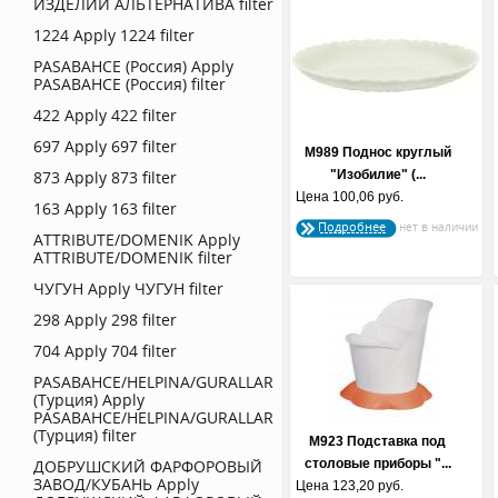
ИЗДЕЛИЙ АЛЬТЕРНАТИВА filter
1224
Apply 1224 filter
PASABAHCE (Россия)
Apply
PASABAHCE (Россия) filter
422
Apply 422 filter
697
Apply 697 filter
М989 Поднос круглый
873
Apply 873 filter
"Изобилие" (...
Цена
100,06 руб.
163
Apply 163 filter
Подробнее
ATTRIBUTE/DOMENIK
Apply
ATTRIBUTE/DOMENIK filter
ЧУГУН
Apply ЧУГУН filter
298
Apply 298 filter
704
Apply 704 filter
PASABAHCE/HELPINA/GURALLAR
(Турция)
Apply
PASABAHCE/HELPINA/GURALLAR
(Турция) filter
М923 Подставка под
ДОБРУШСКИЙ ФАРФОРОВЫЙ
столовые приборы "...
ЗАВОД/КУБАНЬ
Apply
Цена
123,20 руб.