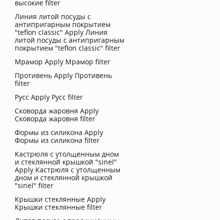
высокие filter
Линия литой посуды с
антипригарным покрытием
"teflon classic"
Apply Линия
литой посуды с антипригарным
покрытием "teflon classic" filter
Мрамор
Apply Мрамор filter
Противень
Apply Противень
filter
Русс
Apply Русс filter
Сковорда жаровня
Apply
Сковорда жаровня filter
Формы из силикона
Apply
Формы из силикона filter
Кастрюля с утолщенным дном
и стеклянной крышкой "sinel"
Apply Кастрюля с утолщенным
дном и стеклянной крышкой
"sinel" filter
Крышки стеклянные
Apply
Крышки стеклянные filter