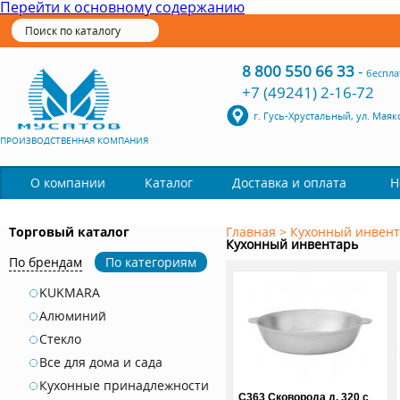
Перейти к основному содержанию
8 800 550 66 33
-
беспла
+7 (49241) 2-16-72
г. Гусь-Хрустальный, ул. Маяк
ПРОИЗВОДСТВЕННАЯ КОМПАНИЯ
Каталог
О компании
Доставка и оплата
Н
Торговый каталог
Главная
>
Кухонный инвен
Кухонный инвентарь
По брендам
По категориям
KUKMARA
Алюминий
Стекло
Все для дома и сада
Кухонные принадлежности
С363 Сковорода д. 320 с