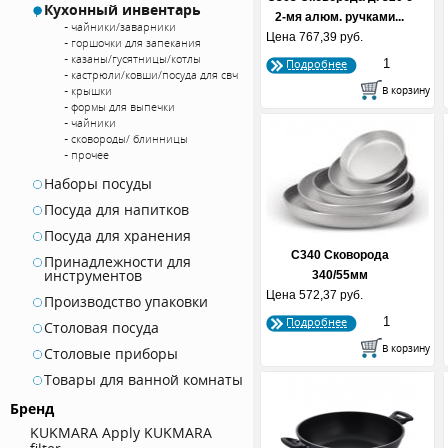
Кухонный инвентарь
2-мя алюм. ручками...
чайники/заварники
Цена
767,39 руб.
горшочки для запекания
казаны/гусятницы/котлы
Подробнее
кастрюли/ковши/посуда для свч
крышки
формы для выпечки
чайники
сковороды/ блинницы
прочее
Наборы посуды
Посуда для напитков
Посуда для хранения
С340 Сковорода
Принадлежности для
инструментов
340/55мм
Цена
572,37 руб.
Производство упаковки
Подробнее
Столовая посуда
Столовые приборы
Товары для ванной комнаты
Бренд
KUKMARA
Apply KUKMARA