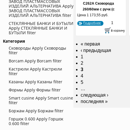
ЗАВОД ПЛАСТМАССОВЫХ
С262А Сковорода
ИЗДЕЛИЙ АЛЬТЕРНАТИВА
Apply
260/60мм с ручк (с
ЗАВОД ПЛАСТМАССОВЫХ
ИЗДЕЛИЙ АЛЬТЕРНАТИВА filter
Цена
1 173,55 руб.
утолщ...
СТЕКЛЯННЫЕ БАНКИ И БУТЫЛИ
Подробнее
Apply СТЕКЛЯННЫЕ БАНКИ И
БУТЫЛИ filter
Категория
« первая
Сковороды
Apply Сковороды
‹ предыдущая
filter
1
Borcam
Apply Borcam filter
2
Кастрюли
Apply Кастрюли
3
filter
4
Казаны
Apply Казаны filter
5
…
Формы
Apply Формы filter
следующая ›
Smart cusine
Apply Smart cusine
последняя »
filter
Боржам
Apply Боржам filter
Горшок 0.600
Apply Горшок
0.600 filter