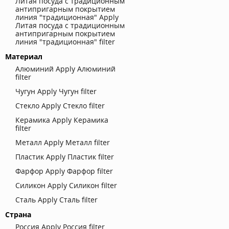
Литая посуда с традиционным
антипригарным покрытием
линия "традиционная"
Apply
Литая посуда с традиционным
антипригарным покрытием
линия "традиционная" filter
Материал
Алюминий
Apply Алюминий
filter
Чугун
Apply Чугун filter
Стекло
Apply Стекло filter
Керамика
Apply Керамика
filter
Металл
Apply Металл filter
Пластик
Apply Пластик filter
Фарфор
Apply Фарфор filter
Силикон
Apply Силикон filter
Сталь
Apply Сталь filter
Страна
Россия
Apply Россия filter