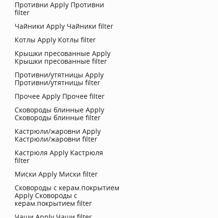
Противни
Apply Противни
filter
Чайники
Apply Чайники filter
Котлы
Apply Котлы filter
Крышки пресованные
Apply
Крышки пресованные filter
Противни/утятницы
Apply
Противни/утятницы filter
Прочее
Apply Прочее filter
Сковороды блинные
Apply
Сковороды блинные filter
Кастрюли/жаровни
Apply
Кастрюли/жаровни filter
Кастрюля
Apply Кастрюля
filter
Миски
Apply Миски filter
Сковороды с керам.покрытием
Apply Сковороды с
керам.покрытием filter
Чаши
Apply Чаши filter