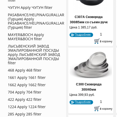
filter
ЧУГУН
Apply ЧУГУН filter
PASABAHCE/HELPINA/GURALLAR
С307А Сковорода
(Турция)
Apply
300/85мм со съемн ручк
PASABAHCE/HELPINA/GURALLAR
(Турция) filter
Цена
1 385,17 руб.
АП (...
MAYER&BOCH
Apply
Подробнее
MAYER&BOCH filter
ЛЫСЬВЕНСКИЙ ЗАВОД
ЭМАЛИРОВАННОЙ ПОСУДЫ
Apply ЛЫСЬВЕНСКИЙ ЗАВОД
ЭМАЛИРОВАННОЙ ПОСУДЫ
filter
468
Apply 468 filter
1661
Apply 1661 filter
1662
Apply 1662 filter
С300 Сковорода
300/40мм
704
Apply 704 filter
Цена
399,93 руб.
422
Apply 422 filter
Подробнее
1224
Apply 1224 filter
285
Apply 285 filter