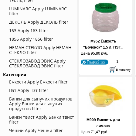
ТРЕЙД filter
LUMINARC
Apply LUMINARC
filter
ДЕКОЛЬ
Apply ДЕКОЛЬ filter
163
Apply 163 filter
1856
Apply 1856 filter
М952 Ёмкость
НЕМАН СТЕКЛО
Apply НЕМАН
"Бочонок" 1.5 л. ПЭТ...
СТЕКЛО filter
Цена
95,80 руб.
СТЕКЛОЗАВОД ЭВИС
Apply
Подробнее
СТЕКЛОЗАВОД ЭВИС filter
Категория
Ёмкости
Apply Ёмкости filter
Пэт
Apply Пэт filter
Банки для сыпучих продуктов
Apply Банки для сыпучих
продуктов filter
Банки твист
Apply Банки твист
М909 Емкость для
filter
лимона
Чешни
Apply Чешни filter
Цена
71,47 руб.