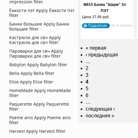
impression filter
М815 Банка "Шарм" 3л
Ёмкости пэт
Apply Ёмкости пэт
ПЭТ
filter
Цена
37,46 руб.
Банки большие
Apply Банки
Подробнее
большие filter
Кастрюли для свч
Apply
Кастрюли для свч filter
« первая
Пароварки для свч
Apply
‹ предыдущая
Пароварки для свч filter
…
Babylon
Apply Babylon filter
2
Bella
Apply Bella filter
3
Elise
Apply Elise filter
4
5
HomeMade
Apply HomeMade
filter
6
…
Paquerette
Apply Paquerette
filter
следующая ›
последняя »
Poeme anis
Apply Poeme anis
filter
Harvest
Apply Harvest filter