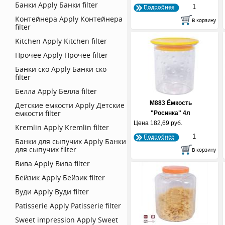
Банки
Apply Банки filter
Подробнее
Контейнера
Apply Контейнера
filter
Kitchen
Apply Kitchen filter
Прочее
Apply Прочее filter
Банки ско
Apply Банки ско
filter
Белла
Apply Белла filter
М883 Ёмкость
Детские емкости
Apply Детские
емкости filter
"Росинка" 4л
Цена
182,69 руб.
Kremlin
Apply Kremlin filter
Подробнее
Банки для сыпучих
Apply Банки
для сыпучих filter
Вива
Apply Вива filter
Бейзик
Apply Бейзик filter
Вуди
Apply Вуди filter
Patisserie
Apply Patisserie filter
Sweet impression
Apply Sweet