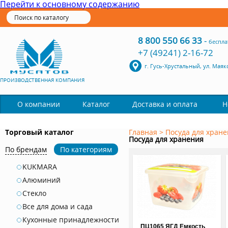
Перейти к основному содержанию
8 800 550 66 33
-
беспла
+7 (49241) 2-16-72
г. Гусь-Хрустальный, ул. Маяк
ПРОИЗВОДСТВЕННАЯ КОМПАНИЯ
Каталог
О компании
Доставка и оплата
Н
Торговый каталог
Главная
>
Посуда для хран
Посуда для хранения
По брендам
По категориям
KUKMARA
Алюминий
Стекло
Все для дома и сада
Кухонные принадлежности
ПЦ1065 ЯГД Емкость