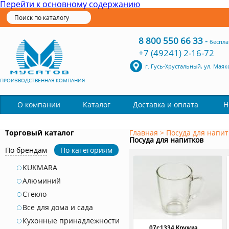
Перейти к основному содержанию
8 800 550 66 33
-
беспла
+7 (49241) 2-16-72
г. Гусь-Хрустальный, ул. Маяк
ПРОИЗВОДСТВЕННАЯ КОМПАНИЯ
Каталог
О компании
Доставка и оплата
Н
Торговый каталог
Главная
>
Посуда для напит
Посуда для напитков
По брендам
По категориям
KUKMARA
Алюминий
Стекло
Все для дома и сада
Кухонные принадлежности
07с1334 Кружка