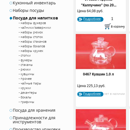
Кухонный инвентарь
"Каппучино" (по 20...
Наборы посуды
Цена
64,08 руб.
Посуда для напитков
Подробнее
наборы фужеров
чайники/заварники
наборы рюмок
наборы стопок
наборы стаканов
наборы бокалов
наборы кружек
стопки
фужеры
стаканы
рюмки
кувшины
0467 Кувшин 1.0 л
прочее
чайные пары
Цена
225,13 руб.
кружки
декантеры
Подробнее
бокалы
графины
Посуда для хранения
Принадлежности для
инструментов
Производство упаковки