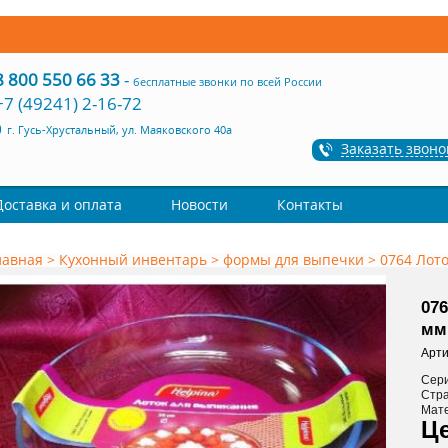
8 800 550 66 33
-
бесплатные звонки по всей России
+7 (49241) 2-16-72
г. Гусь-Хрустальный, ул. Маяковского 40а
Заказать звоно
Доставка и оплата
Новости
Контакты
лавная
>
Кухонный инвентарь
>
формы для выпечки
>
0764 Лото
076
мм.
Арти
Сер
Стр
Мат