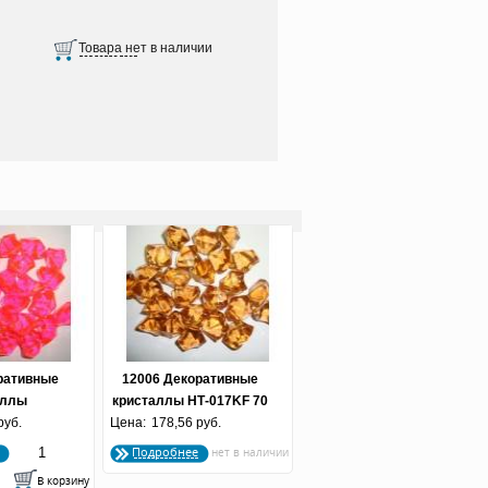
ративные
12006 Декоративные
аллы
кристаллы НТ-017KF 70
HO 70 г.
руб.
Цена:
178,56 руб.
г. акрил
ил
Подробнее