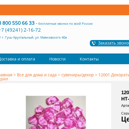
8 800 550 66 33
-
бесплатные звонки по всей России
+7 (49241) 2-16-72
г. Гусь-Хрустальный, ул. Маяковского 40а
Заказать звоно
Доставка и оплата
Новости
Контакты
лавная
>
Все для дома и сада
>
сувениры/декор
>
12001 Декорат
крил
12
НТ-
Арти
Сер