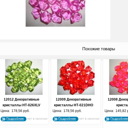
Похожие товары
12012 Декоративные
12009 Декоративные
12008 Деко
кристаллы НТ-026XLV
кристаллы НТ-021DHO
крист
Цена:
178,56 руб.
70 г. аркил
Цена:
178,56 руб.
70 г. акрил
Цена:
НТ-020MING
145,82 
акр
Подробнее
Подробнее
Подробнее