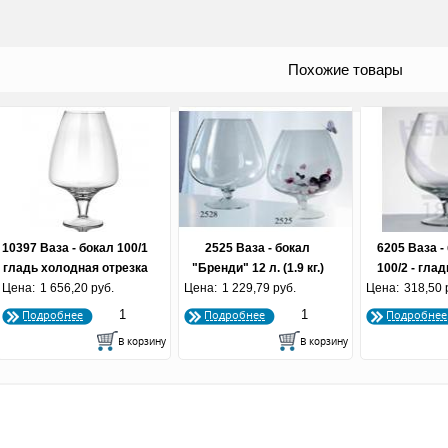
Похожие товары
10397 Ваза - бокал 100/1
2525 Ваза - бокал
6205 Ваза -
гладь холодная отрезка
"Бренди" 12 л. (1.9 кг.)
100/2 - гла
Цена:
1 656,20 руб.
Цена:
1 229,79 руб.
Цена:
отрезка (п
318,50 
Подробнее
Подробнее
Подробнее