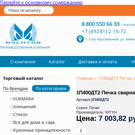
Перейти к основному содержанию
8 800 550 66 33
-
беспла
+7 (49241) 2-16-72
г. Гусь-Хрустальный, ул. Маяк
ПРОИЗВОДСТВЕННАЯ КОМПАНИЯ
Каталог
О компании
Доставка и оплата
Н
Торговый каталог
Главная
>
1П400ДТ2 Печка с
По брендам
По категориям
1П400ДТ2 Печка сварна
KUKMARA
Артикул:
1П400ДТ2
Алюминий
Серия:
Печки
Производитель:
ЧУГУН
Стекло
7 003,82 р
Все для дома и сада
Кухонные принадлежности