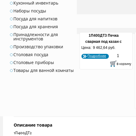
Кухонный инвентарь
Наборы посуды
Посуда для напитков
Посуда для хранения
Принадлежности для
1П400ДТ3 Печка
инструментов
сварная под казан с
Производство упаковки
Цена:
дверкой и трубой Д-400
9 462,64 руб.
3 мм
Столовая посуда
Подробнее
Столовые приборы
Товары для ванной комнаты
Описание товара
1П400ДТ2