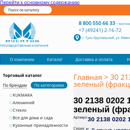
Перейти к основному содержанию
8 800 550 66 33
-
беспла
+7 (49241) 2-16-72
г. Гусь-Хрустальный, ул. Маяк
ПРОИЗВОДСТВЕННАЯ КОМПАНИЯ
Каталог
О компании
Доставка и оплата
Н
Главная
>
30 21
Торговый каталог
зеленый (фракци
По брендам
По категориям
KUKMARA
30 2138 0202 
Алюминий
зеленый (фра
Стекло
Все для дома и сада
Артикул:
30 2138 0202 
Кухонные принадлежности
Серия: