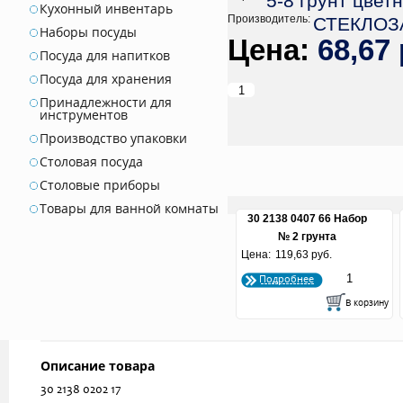
5-8 грунт цвет
Кухонный инвентарь
Производитель:
СТЕКЛОЗ
Наборы посуды
68,67 
Посуда для напитков
Посуда для хранения
Принадлежности для
инструментов
Производство упаковки
Столовая посуда
Столовые приборы
Товары для ванной комнаты
30 2138 0407 66 Набор
№ 2 грунта
Цена:
декоративного среднего
119,63 руб.
(фракция 5-8 мм)
Подробнее
упаковка пластиковая
Описание товара
30 2138 0202 17