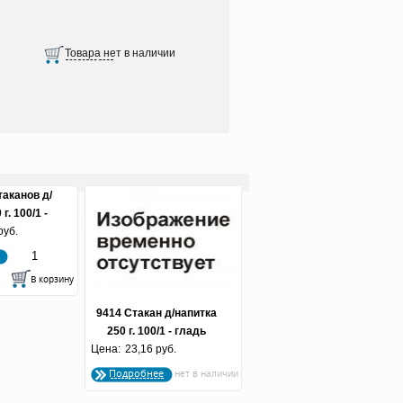
таканов д/
г. 100/1 -
ая отрезка
руб.
9414 Стакан д/напитка
250 г. 100/1 - гладь
Цена:
холодная отрезка
23,16 руб.
Подробнее