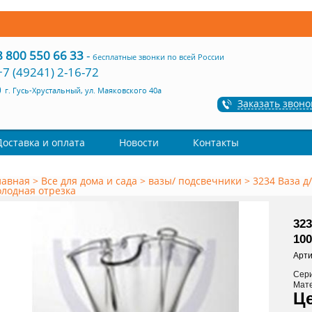
8 800 550 66 33
-
бесплатные звонки по всей России
+7 (49241) 2-16-72
г. Гусь-Хрустальный, ул. Маяковского 40а
Заказать звоно
Доставка и оплата
Новости
Контакты
лавная
>
Все для дома и сада
>
вазы/ подсвечники
>
3234 Ваза д/
олодная отрезка
323
100
Арти
Сер
Мат