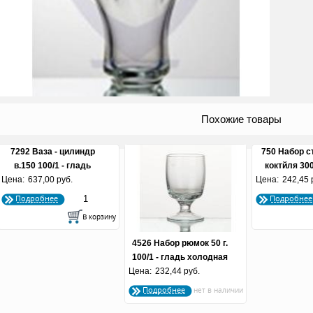
Похожие товары
7292 Ваза - цилиндр
750 Набор с
в.150 100/1 - гладь
коктйля 300 
Цена:
холодная отрезка (по 4
637,00 руб.
Цена:
гладь холодн
242,45 
шт.)
Подробнее
Подробнее
4526 Набор рюмок 50 г.
100/1 - гладь холодная
Цена:
232,44 руб.
отрезка
Подробнее