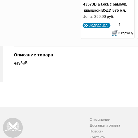
43573В Банка с бамбук.
крышкой ВУДИ 575 мл.
Цена:
299,90 руб.
(по 6 шт)
Подробнее
Описание товара
43583В
О компании
Доставка и оплата
Новости
Контакты