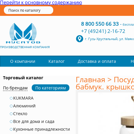
Перейти к основному содержанию
8 800 550 66 33
-
беспла
+7 (49241) 2-16-72
г. Гусь-Хрустальный, ул. Маяк
ПРОИЗВОДСТВЕННАЯ КОМПАНИЯ
Каталог
О компании
Доставка и оплата
Н
Главная
>
Посу
Торговый каталог
бабмук. крышко
По брендам
По категориям
KUKMARA
Алюминий
Стекло
Все для дома и сада
Кухонные принадлежности