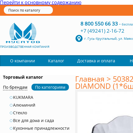
Перейти к основному содержанию
8 800 550 66 33
-
беспла
+7 (49241) 2-16-72
г. Гусь-Хрустальный, ул. Маяк
ПРОИЗВОДСТВЕННАЯ КОМПАНИЯ
Каталог
О компании
Доставка и оплата
Н
Главная
>
50382
Торговый каталог
DIAMOND (1*6ш
По брендам
По категориям
KUKMARA
Алюминий
Стекло
Все для дома и сада
Кухонные принадлежности