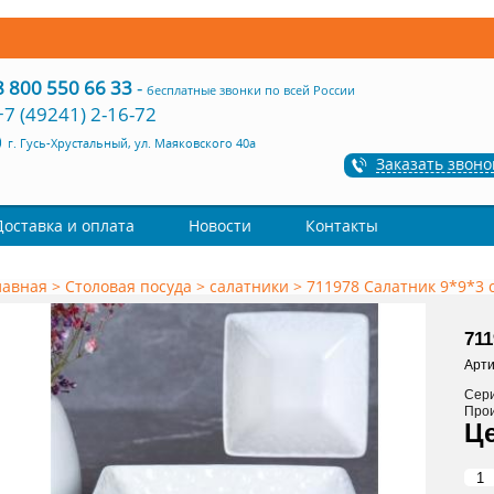
8 800 550 66 33
-
бесплатные звонки по всей России
+7 (49241) 2-16-72
г. Гусь-Хрустальный, ул. Маяковского 40а
Заказать звоно
Доставка и оплата
Новости
Контакты
лавная
>
Столовая посуда
>
салатники
>
711978 Салатник 9*9*3 
711
Арти
Сер
Про