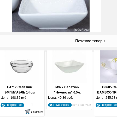
Похожие товары
H4717 Салатник
М977 Салатник
G0685 Са
ЭМПИЛАБЛЬ 14 cм
"Нежность" 0.5л.
BAMBOO TREE
Цена:
198,32 руб.
Цена:
40,36 руб.
(белый)
Цена:
245,63 
по 6 
Подробнее
Подробнее
Подробнее