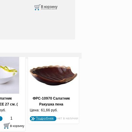
латник
ФРС-10970 Салатник
 27 см. (
Ракушка пена
руб.
шт)
Цена:
61,66 руб.
Подробнее