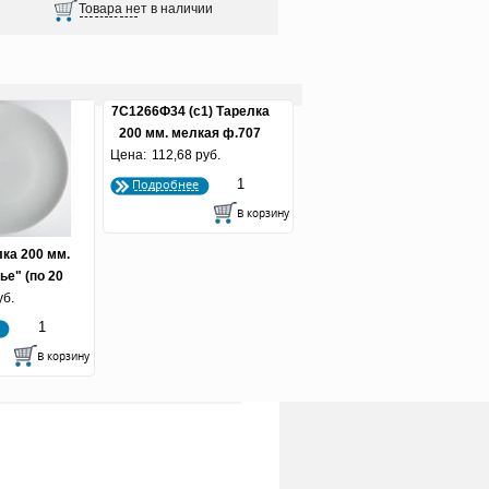
7С1266Ф34 (с1) Тарелка
200 мм. мелкая ф.707
Цена:
заводной край
112,68 руб.
Подробнее
ка 200 мм.
ье" (по 20
уб.
)