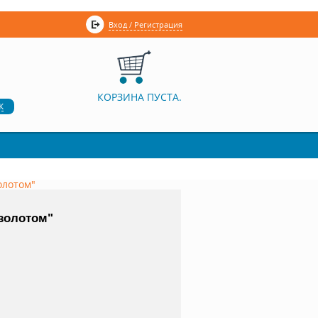
Вход / Регистрация
КОРЗИНА ПУСТА.
к
олотом"
 золотом"