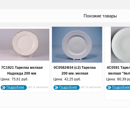
Похожие товары
7С1921 Тарелка мелкая
0С0582Ф34 (с2) Тарелка
4С0591 Тарел
Надежда 200 мм
200 мм. мелкая
мелкая "бел
Цена:
"Заводной край
75,61 руб.
Цена:
"голубка" "белье"
42,25 руб.
Цена:
80,39 р
шт.
золотом"
Подробнее
Подробнее
Подробнее