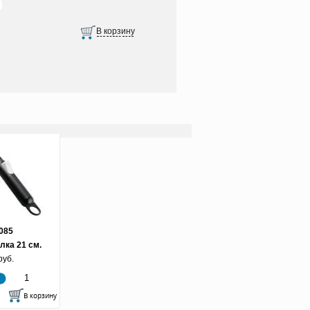
085
лка 21 см.
руб.
шт.)