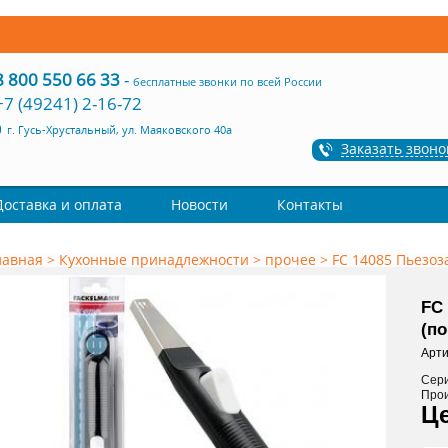
8 800 550 66 33
-
бесплатные звонки по всей России
+7 (49241) 2-16-72
г. Гусь-Хрустальный, ул. Маяковского 40а
Заказать звоно
Доставка и оплата
Новости
Контакты
лавная
>
Кухонные принадлежности
>
прочее
>
FC 14085 Пьезоза
FC 
(по
Арти
Сер
Про