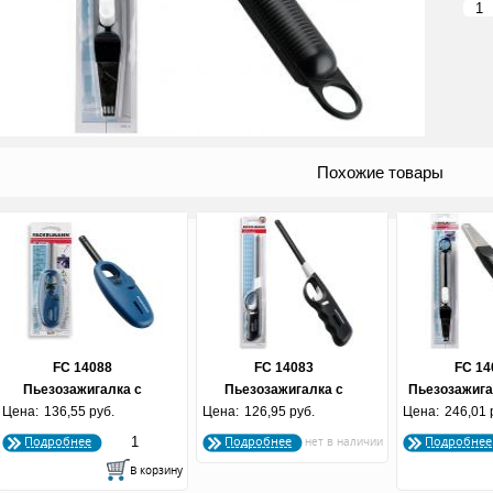
Похожие товары
FC 14088
FC 14083
FC 14
Пьезозажигалка с
Пьезозажигалка с
Пьезозажига
Цена:
встроенной емкостью
136,55 руб.
Цена:
встроенной емкостью д/
126,95 руб.
Цена:
246,01 
(по 6 
газа 27.5 см.
Подробнее
Подробнее
Подробнее