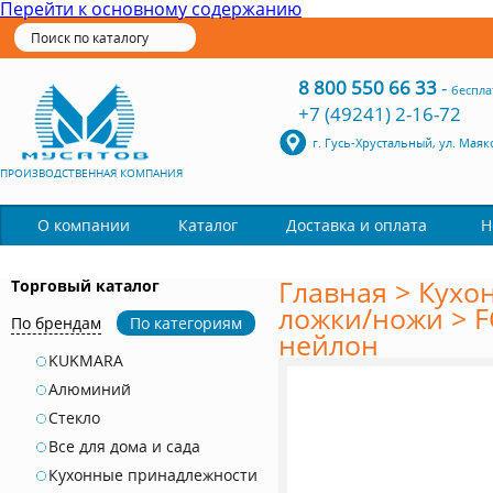
Перейти к основному содержанию
8 800 550 66 33
-
беспла
+7 (49241) 2-16-72
г. Гусь-Хрустальный, ул. Маяк
ПРОИЗВОДСТВЕННАЯ КОМПАНИЯ
Каталог
О компании
Доставка и оплата
Н
Главная
>
Кухо
Торговый каталог
ложки/ножи
>
F
По брендам
По категориям
нейлон
KUKMARA
Алюминий
Стекло
Все для дома и сада
Кухонные принадлежности