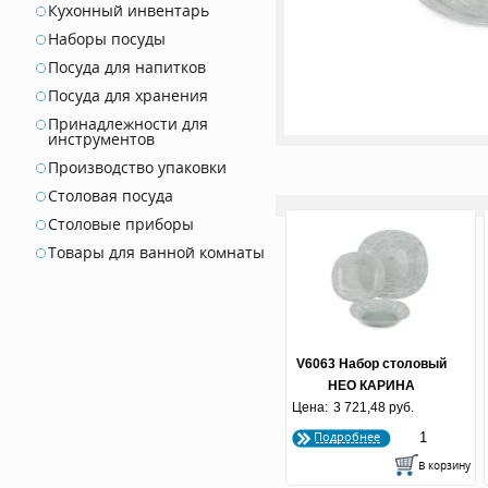
Кухонный инвентарь
Наборы посуды
Посуда для напитков
Посуда для хранения
Принадлежности для
инструментов
Производство упаковки
Столовая посуда
Столовые приборы
Товары для ванной комнаты
V6063 Набор столовый
НЕО КАРИНА
Цена:
БРАШМАНИЯ ГРАНИТ
3 721,48 руб.
12 пр.
Подробнее