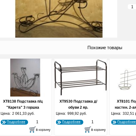
Похожие товары
ХТ8138 Подставка п/ц
ХТ9530 Подставка д/
ХТ8101 По
"Карета" 3 горшка
обуви 2 яр.
настен. 2-а
Цена:
2 061,33 руб.
Цена:
998,92 руб.
Цена:
332,51 
Подробнее
Подробнее
Подробнее