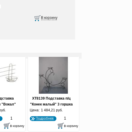
дставка
ХТ8139 Подставка п/ц
я "Вокал"
"Конек малый" 3 горшка
руб.
Цена:
1 484,21 руб.
Подробнее