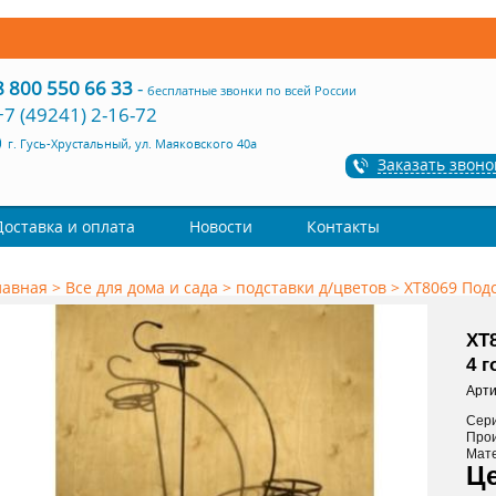
8 800 550 66 33
-
бесплатные звонки по всей России
+7 (49241) 2-16-72
г. Гусь-Хрустальный, ул. Маяковского 40а
Заказать звоно
Доставка и оплата
Новости
Контакты
лавная
>
Все для дома и сада
>
подставки д/цветов
>
ХТ8069 Подс
ХТ
4 
Арти
Сер
Про
Мат