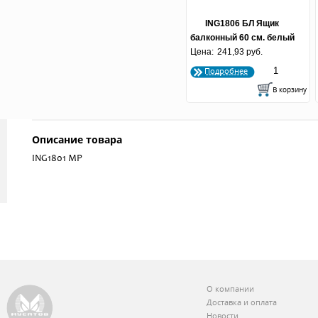
ING1806 БЛ Ящик
балконный 60 см. белый
Цена:
241,93 руб.
(по 20 шт.)
Подробнее
Описание товара
ING1801 МР
О компании
Доставка и оплата
Новости