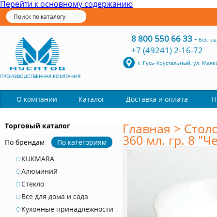
Перейти к основному содержанию
8 800 550 66 33
-
беспла
+7 (49241) 2-16-72
г. Гусь-Хрустальный, ул. Маяк
ПРОИЗВОДСТВЕННАЯ КОМПАНИЯ
Каталог
О компании
Доставка и оплата
Н
Главная
>
Стол
Торговый каталог
360 мл. гр. 8 "
По брендам
По категориям
KUKMARA
Алюминий
Стекло
Все для дома и сада
Кухонные принадлежности