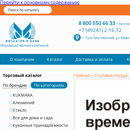
Перейти к основному содержанию
8 800 550 66 33
-
беспла
+7 (49241) 2-16-72
г. Гусь-Хрустальный, ул. Маяк
ПРОИЗВОДСТВЕННАЯ КОМПАНИЯ
Каталог
О компании
Доставка и оплата
Н
Торговый каталог
Главная
>
Столовая посуда
По брендам
По категориям
KUKMARA
Алюминий
Стекло
Все для дома и сада
Кухонные принадлежности