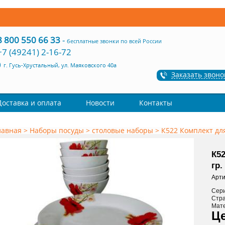
8 800 550 66 33
-
бесплатные звонки по всей России
+7 (49241) 2-16-72
г. Гусь-Хрустальный, ул. Маяковского 40а
Заказать звоно
Доставка и оплата
Новости
Контакты
лавная
>
Наборы посуды
>
столовые наборы
>
К522 Комплект для
К52
гр.
Арти
Сер
Стр
Мат