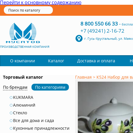
Перейти к основному содержанию
8 800 550 66 33
-
беспла
+7 (49241) 2-16-72
г. Гусь-Хрустальный, ул. Маяк
ПРОИЗВОДСТВЕННАЯ КОМПАНИЯ
Каталог
О компании
Доставка и оплата
Н
Торговый каталог
Главная
>
К524 Набор для 
По брендам
По категориям
KUKMARA
Алюминий
Стекло
Все для дома и сада
Кухонные принадлежности