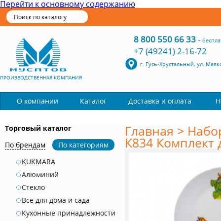
Перейти к основному содержанию
8 800 550 66 33
-
беспла
+7 (49241) 2-16-72
г. Гусь-Хрустальный, ул. Маяк
ПРОИЗВОДСТВЕННАЯ КОМПАНИЯ
Каталог
О компании
Доставка и оплата
Н
Главная
>
Набо
Торговый каталог
К834 Комплект д
По брендам
По категориям
KUKMARA
Алюминий
Стекло
Все для дома и сада
Кухонные принадлежности