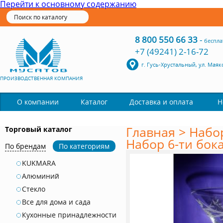
Перейти к основному содержанию
8 800 550 66 33
-
беспла
+7 (49241) 2-16-72
г. Гусь-Хрустальный, ул. Маяк
ПРОИЗВОДСТВЕННАЯ КОМПАНИЯ
Каталог
О компании
Доставка и оплата
Н
Главная
>
Набо
Торговый каталог
Набор 6-ти бок
По брендам
По категориям
KUKMARA
Алюминий
Стекло
Все для дома и сада
Кухонные принадлежности