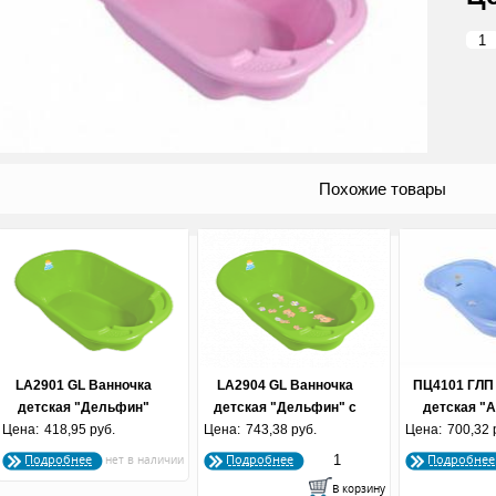
Похожие товары
LA2901 GL Ванночка
LA2904 GL Ванночка
ПЦ4101 ГЛП
детская "Дельфин"
детская "Дельфин" с
детская "А
Цена:
418,95 руб.
салатовая
Цена:
дизайном салатовый
743,38 руб.
Цена:
сливом и те
700,32 
84 см г
Подробнее
Подробнее
Подробнее
пастел