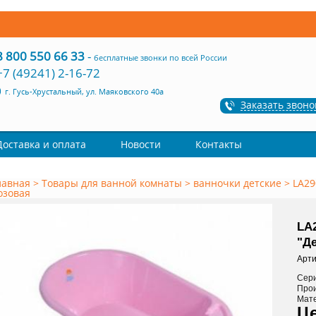
8 800 550 66 33
-
бесплатные звонки по всей России
+7 (49241) 2-16-72
г. Гусь-Хрустальный, ул. Маяковского 40а
Заказать звоно
Доставка и оплата
Новости
Контакты
лавная
>
Товары для ванной комнаты
>
ванночки детские
>
LA29
озовая
LA
"Д
Арти
Сер
Про
Мат