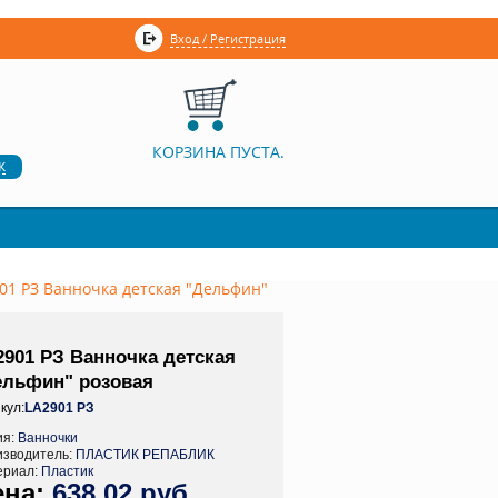
Вход / Регистрация
КОРЗИНА ПУСТА.
к
01 РЗ Ванночка детская "Дельфин"
2901 РЗ Ванночка детская
ельфин" розовая
кул:
LA2901 РЗ
ия:
Ванночки
изводитель:
ПЛАСТИК РЕПАБЛИК
ериал:
Пластик
638,02 руб.