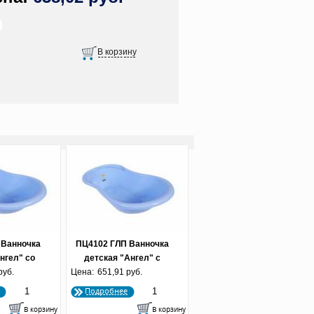
 Ванночка
ПЦ4102 ГЛП Ванночка
нгел" со
детская "Ангел" с
рмометром
руб.
Цена:
термометром 84 см
651,91 руб.
олубая
голубая пастельная
Подробнее
ьная