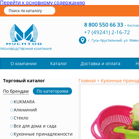
Перейти к основному содержанию
8 800 550 66 33
-
беспла
+7 (49241) 2-16-72
г. Гусь-Хрустальный, ул. Маяк
ПРОИЗВОДСТВЕННАЯ КОМПАНИЯ
Каталог
О компании
Доставка и оплата
Н
Торговый каталог
Главная
>
Кухонные прина
По брендам
По категориям
KUKMARA
Алюминий
Стекло
Все для дома и сада
Кухонные принадлежности