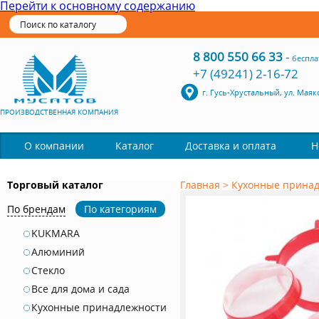
Перейти к основному содержанию
8 800 550 66 33
-
беспла
+7 (49241) 2-16-72
г. Гусь-Хрустальный, ул. Маяк
ПРОИЗВОДСТВЕННАЯ КОМПАНИЯ
Каталог
О компании
Доставка и оплата
Н
Торговый каталог
Главная
>
Кухонные прина
По брендам
По категориям
KUKMARA
Алюминий
Стекло
Все для дома и сада
Кухонные принадлежности