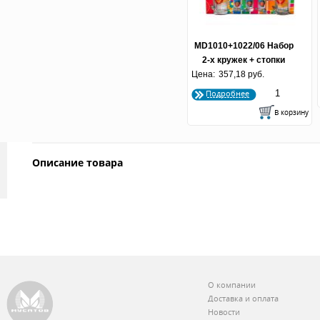
MD1010+1022/06 Набор
2-х кружек + стопки
Цена:
"Герб СССР" по 5 шт
357,18 руб.
Подробнее
Описание товара
О компании
Доставка и оплата
Новости