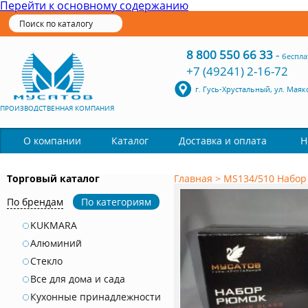
Перейти к основному содержанию
8 800 550 66 33
-
беспла
+7 (49241) 2-16-72
г. Гусь-Хрустальный, ул. Маяк
ПРОИЗВОДСТВЕННАЯ КОМПАНИЯ
Каталог
О компании
Доставка и оплата
Н
Торговый каталог
Главная
>
MS134/510 Набор
По брендам
По категориям
KUKMARA
Алюминий
Стекло
Все для дома и сада
Кухонные принадлежности