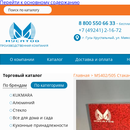
Перейти к основному содержанию
8 800 550 66 33
-
беспла
+7 (49241) 2-16-72
г. Гусь-Хрустальный, ул. Маяк
ПРОИЗВОДСТВЕННАЯ КОМПАНИЯ
Каталог
О компании
Доставка и оплата
Н
Торговый каталог
Главная
>
MS402/505 Стакан
По брендам
По категориям
KUKMARA
Алюминий
Стекло
Все для дома и сада
Кухонные принадлежности