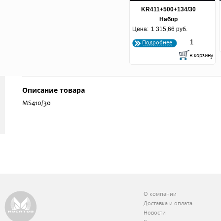
KR411+500+134/30
Набор
фужеры+графин+рюмки
Цена:
1 315,66 руб.
"Спираль"
Подробнее
Описание товара
MS410/30
О компании
Доставка и оплата
Новости