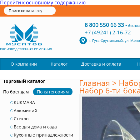
Перейти к основному содержанию
8 800 550 66 33
-
беспла
+7 (49241) 2-16-72
г. Гусь-Хрустальный, ул. Маяк
ПРОИЗВОДСТВЕННАЯ КОМПАНИЯ
Каталог
О компании
Доставка и оплата
Н
Главная
>
Набо
Торговый каталог
Набор 6-ти бок
По брендам
По категориям
KUKMARA
Алюминий
Стекло
Все для дома и сада
Кухонные принадлежности