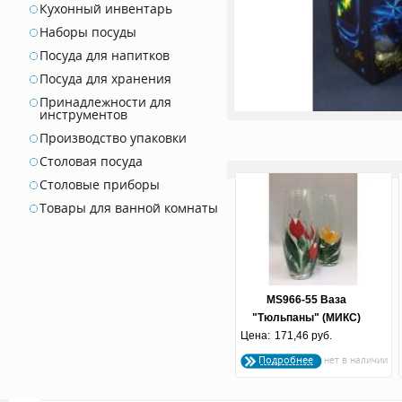
Кухонный инвентарь
Наборы посуды
Посуда для напитков
Посуда для хранения
Принадлежности для
инструментов
Производство упаковки
Столовая посуда
Столовые приборы
Товары для ванной комнаты
MS966-55 Ваза
"Тюльпаны" (МИКС)
Цена:
акварель 56
171,46 руб.
Подробнее