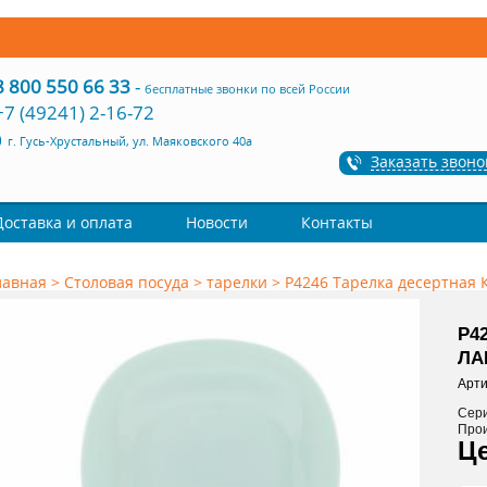
8 800 550 66 33
-
бесплатные звонки по всей России
+7 (49241) 2-16-72
г. Гусь-Хрустальный, ул. Маяковского 40а
Заказать звоно
Доставка и оплата
Новости
Контакты
лавная
>
Столовая посуда
>
тарелки
>
P4246 Тарелка десертная
P4
ЛА
Арти
Сер
Про