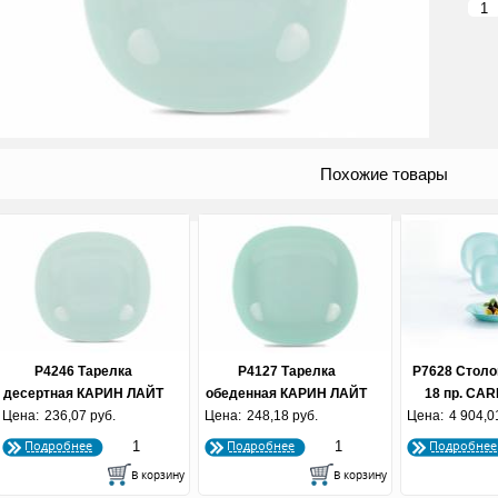
Похожие товары
P4246 Тарелка
P4127 Тарелка
P7628 Столо
десертная КАРИН ЛАЙТ
обеденная КАРИН ЛАЙТ
18 пр. CAR
Цена:
ТЮРКУАЗ 19 мл
236,07 руб.
Цена:
ТЮРКУАЗ 27
248,18 руб.
Цена:
4 904,0
Тюрк
Подробнее
Подробнее
Подробнее