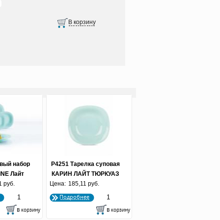
вый набор
P4251 Тарелка суповая
INE Лайт
КАРИН ЛАЙТ ТЮРКУАЗ
1 руб.
уаз
Цена:
185,11 руб.
21 см
Подробнее