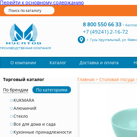
Перейти к основному содержанию
8 800 550 66 33
-
беспла
+7 (49241) 2-16-72
г. Гусь-Хрустальный, ул. Маяк
ПРОИЗВОДСТВЕННАЯ КОМПАНИЯ
Каталог
О компании
Доставка и оплата
Н
Торговый каталог
Главная
>
Столовая посуда
По брендам
По категориям
KUKMARA
Алюминий
Стекло
Все для дома и сада
Кухонные принадлежности