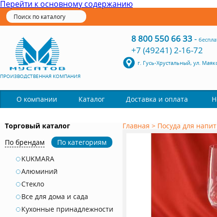
Перейти к основному содержанию
8 800 550 66 33
-
беспла
+7 (49241) 2-16-72
г. Гусь-Хрустальный, ул. Маяк
ПРОИЗВОДСТВЕННАЯ КОМПАНИЯ
Каталог
О компании
Доставка и оплата
Н
Торговый каталог
Главная
>
Посуда для напит
По брендам
По категориям
KUKMARA
Алюминий
Стекло
Все для дома и сада
Кухонные принадлежности