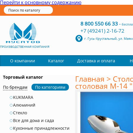
Перейти к основному содержанию
8 800 550 66 33
-
беспла
+7 (49241) 2-16-72
г. Гусь-Хрустальный, ул. Маяк
ПРОИЗВОДСТВЕННАЯ КОМПАНИЯ
Каталог
О компании
Доставка и оплата
Н
Главная
>
Стол
Торговый каталог
столовая М-14 "
По брендам
По категориям
KUKMARA
Алюминий
Стекло
Все для дома и сада
Кухонные принадлежности