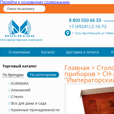
Перейти к основному содержанию
8 800 550 66 33
-
беспла
+7 (49241) 2-16-72
г. Гусь-Хрустальный, ул. Маяк
ПРОИЗВОДСТВЕННАЯ КОМПАНИЯ
Каталог
О компании
Доставка и оплата
Н
Главная
>
Стол
Торговый каталог
приборов
>
СН-
По брендам
По категориям
"Императорский
KUKMARA
Алюминий
Стекло
Все для дома и сада
Кухонные принадлежности