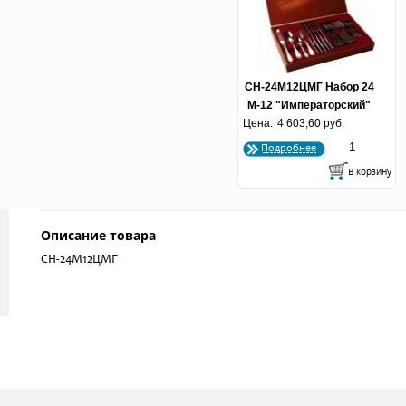
СН-24М12ЦМГ Набор 24
М-12 "Императорский"
Цена:
Ц МГ (по 5 шт.)
4 603,60 руб.
Подробнее
Описание товара
СН-24М12ЦМГ