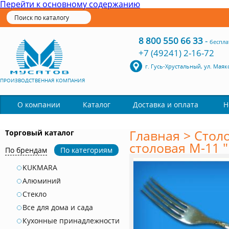
Перейти к основному содержанию
8 800 550 66 33
-
беспла
+7 (49241) 2-16-72
г. Гусь-Хрустальный, ул. Маяк
ПРОИЗВОДСТВЕННАЯ КОМПАНИЯ
Каталог
О компании
Доставка и оплата
Н
Главная
>
Стол
Торговый каталог
столовая М-11 
По брендам
По категориям
KUKMARA
Алюминий
Стекло
Все для дома и сада
Кухонные принадлежности