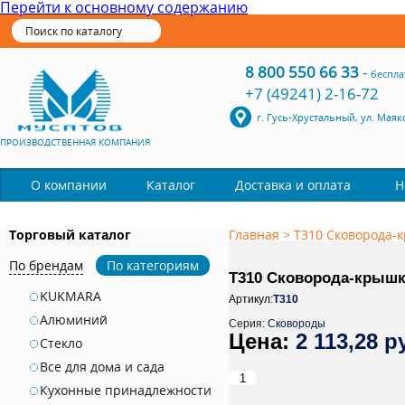
Перейти к основному содержанию
8 800 550 66 33
-
беспла
+7 (49241) 2-16-72
г. Гусь-Хрустальный, ул. Маяк
ПРОИЗВОДСТВЕННАЯ КОМПАНИЯ
Каталог
О компании
Доставка и оплата
Н
Торговый каталог
Главная
>
Т310 Сковорода-к
По брендам
По категориям
Т310 Сковорода-крышка 
KUKMARA
Артикул:
Т310
Алюминий
Серия:
Сковороды
2 113,28 р
Стекло
Все для дома и сада
Кухонные принадлежности