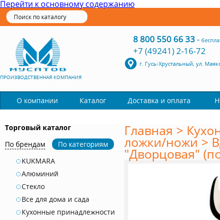
Перейти к основному содержанию
8 800 550 66 33
-
беспла
+7 (49241) 2-16-72
г. Гусь-Хрустальный, ул. Маяк
ПРОИЗВОДСТВЕННАЯ КОМПАНИЯ
Каталог
О компании
Доставка и оплата
Н
Главная
>
Кухо
Торговый каталог
ложки/ножи
>
В
По брендам
По категориям
"Дворцовая" (по
KUKMARA
Алюминий
Стекло
Все для дома и сада
Кухонные принадлежности