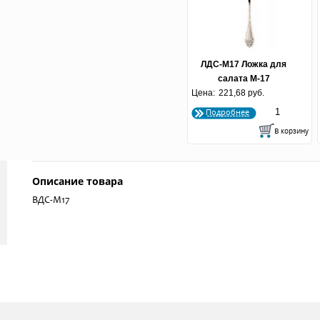
ЛДС-М17 Ложка для
салата М-17
Цена:
"Дворцовая" (по 200 шт.)
221,68 руб.
Подробнее
Описание товара
ВДС-М17