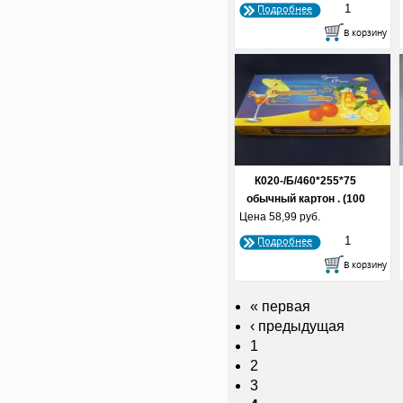
Подробнее
К020-/Б/460*255*75
обычный картон . (100
Цена
58,99 руб.
шт...
Подробнее
« первая
‹ предыдущая
1
2
3