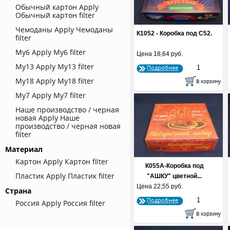
Обычный картон
Apply
Обычный картон filter
Чемоданы
Apply Чемоданы
К1052 - Коробка под С52.
filter
Му6
Apply Му6 filter
Цена
18,64 руб.
Му13
Apply Му13 filter
Подробнее
Му18
Apply Му18 filter
Му7
Apply Му7 filter
Наше производство / черная
новая
Apply Наше
производство / черная новая
filter
Материал
Картон
Apply Картон filter
К055А-Коробка под
Пластик
Apply Пластик filter
"АШКУ" цветной...
Цена
22,55 руб.
Страна
Подробнее
Россия
Apply Россия filter