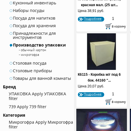
Кухонный инвентарь
красная мал. (25 шт...
Наборы посуды
Цена
38,91 руб.
Посуда для напитков
Подробнее
Посуда для хранения
Принадлежности для
инструментов
Производство упаковки
обычный картон
микрогофра
Столовая посуда
Столовые приборы
К6115 - Коробка м/г под 6
Товары для ванной комнаты
бок. 44160 "...
Бренд
Цена
20,07 руб.
УПАКОВКА
Apply УПАКОВКА
Подробнее
filter
739
Apply 739 filter
Категория
Микрогофра
Apply Микрогофра
filter