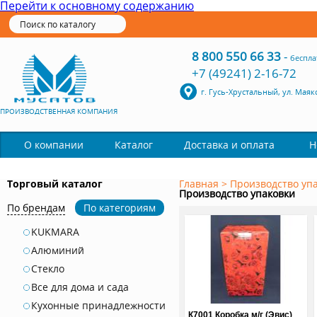
Перейти к основному содержанию
8 800 550 66 33
-
беспла
+7 (49241) 2-16-72
г. Гусь-Хрустальный, ул. Маяк
ПРОИЗВОДСТВЕННАЯ КОМПАНИЯ
Каталог
О компании
Доставка и оплата
Н
Торговый каталог
Главная
>
Производство уп
Производство упаковки
По брендам
По категориям
KUKMARA
Алюминий
Стекло
Все для дома и сада
Кухонные принадлежности
К7001 Коробка м/г (Эвис)