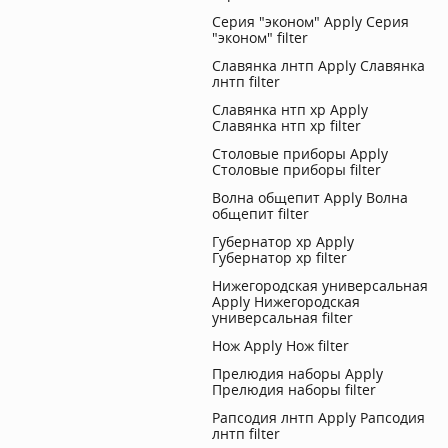
Серия "эконом"
Apply Серия
"эконом" filter
Славянка лнтп
Apply Славянка
лнтп filter
Славянка нтп хр
Apply
Славянка нтп хр filter
Столовые приборы
Apply
Столовые приборы filter
Волна общепит
Apply Волна
общепит filter
Губернатор хр
Apply
Губернатор хр filter
Нижегородская универсальная
Apply Нижегородская
универсальная filter
Нож
Apply Нож filter
Прелюдия наборы
Apply
Прелюдия наборы filter
Рапсодия лнтп
Apply Рапсодия
лнтп filter