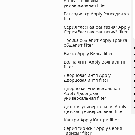
Apply Прелюдия
универсальная filter
Рапсодия хр
Apply Рапсодия хр
filter
Серия "лесная фантазия"
Apply
Серия "лесная фантазия" filter
Тройка общепит
Apply Тройка
общепит filter
Вилка
Apply Вилка filter
Волна лнтп
Apply Волна лнтп
filter
Дворцовая лнтп
Apply
Дворцовая лнтп filter
Дворцовая универсальная
Apply Дворцовая
универсальная filter
Детская универсальная
Apply
Детская универсальная filter
Кантри
Apply Кантри filter
Серия "ирисы"
Apply Серия
"ирисы" filter