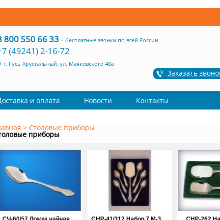
8 800 550 66 33
-
бесплатные звонки по всей России
+7 (49241) 2-16-72
г. Гусь-Хрустальный, ул. Маяковского 40а
Заказать звоно
Доставка и оплата
Новости
Контакты
лавная
>
Столовые приборы
толовые приборы
СЧ-60/57 Ложка чайная
СНР-41/312 Набор 7 М-3
СНР-262 На