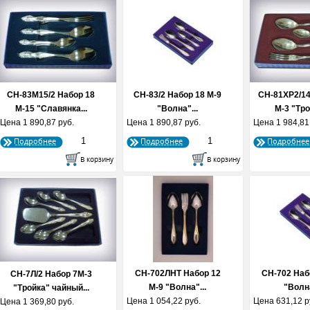
СН-83М15/2 Набор 18
СН-83/2 Набор 18 М-9
СН-81ХР2/14
М-15 "Славянка...
"Волна"...
М-3 "Тро
Цена
1 890,87 руб.
Цена
1 890,87 руб.
Цена
1 984,81
Подробнее
Подробнее
Подробнее
СН-702ЛНТ Набор 12
СН-702 Наб
СН-7Л/2 Набор 7М-3
М-9 "Волна"...
"Волна
"Тройка" чайный...
Цена
1 054,22 руб.
Цена
631,12 р
Цена
1 369,80 руб.