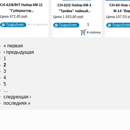
СН-62/8ЛНТ Набор 6М-11
СН-62/2 Набор 6М-3
СН-60 Нож 
"Губернатор...
"Тройка" чайный...
М-14 "Вир
Цена
472,45 руб.
Цена
1 933,80 руб.
Цена
107,53 р
Подробнее
Подробнее
Подробнее
« первая
‹ предыдущая
1
2
3
4
5
…
следующая ›
последняя »