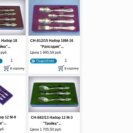
 Набор 18
СН-812/15 Набор 18М-16
йка"...
"Рапсодия"...
 руб.
Цена
1 995,59 руб.
Подробнее
ор 12 М-9
СН-682/13 Набор 12 М-3
"...
"Тройка"...
уб.
Цена
1 705,50 руб.