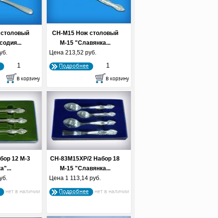
 столовый
СН-М15 Нож столовый
содия...
М-15 "Славянка...
уб.
Цена
213,52 руб.
Подробнее
бор 12 М-3
СН-83М15ХР/2 Набор 18
а"...
М-15 "Славянка...
уб.
Цена
1 113,14 руб.
Подробнее