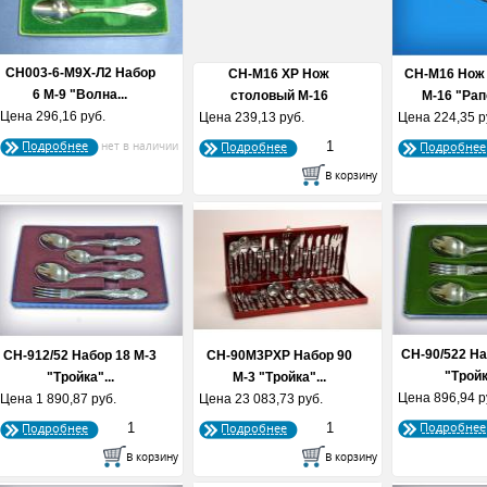
СН003-6-М9Х-Л2 Набор
СН-М16 ХР Нож
СН-М16 Нож
6 М-9 "Волна...
столовый М-16
М-16 "Рап
Цена
296,16 руб.
Цена
239,13 руб.
"Рапсодия...
Цена
224,35 р
Подробнее
Подробнее
Подробнее
СН-90/522 На
СН-912/52 Набор 18 М-3
СН-90М3РХР Набор 90
"Тройк
"Тройка"...
М-3 "Тройка"...
Цена
896,94 р
Цена
1 890,87 руб.
Цена
23 083,73 руб.
Подробнее
Подробнее
Подробнее