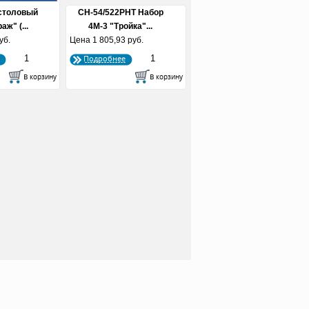
столовый
СН-54/522РНТ Набор
аж" (...
4М-3 "Тройка"...
уб.
Цена
1 805,93 руб.
Подробнее