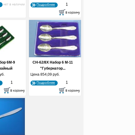
Подробнее
бор 6М-9
СН-62/8Х Набор 6 М-11
чайный
"Губернатор...
уб.
Цена
854,09 руб.
Подробнее