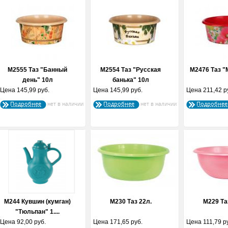
М2555 Таз "Банный
М2554 Таз "Русская
М2476 Таз "
день" 10л
банька" 10л
Цена
145,99 руб.
Цена
145,99 руб.
Цена
211,42 р
Подробнее
Подробнее
Подробнее
М244 Кувшин (кумган)
М230 Таз 22л.
М229 Та
"Тюльпан" 1....
Цена
92,00 руб.
Цена
171,65 руб.
Цена
111,79 р