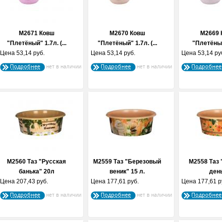
М2671 Ковш
М2670 Ковш
М2669 
"Плетёный" 1.7л. (...
"Плетёный" 1.7л. (...
"Плетёный
Цена
53,14 руб.
Цена
53,14 руб.
Цена
53,14 ру
(белы
Подробнее
Подробнее
Подробнее
М2560 Таз "Русская
М2559 Таз "Березовый
М2558 Таз
банька" 20л
веник" 15 л.
ден
Цена
207,43 руб.
Цена
177,61 руб.
Цена
177,61 р
Подробнее
Подробнее
Подробнее