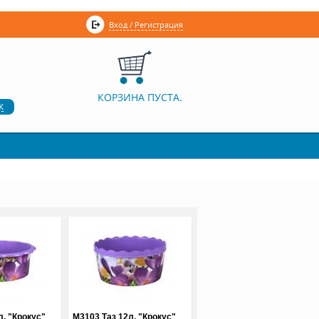
Вход / Регистрация
КОРЗИНА ПУСТА.
к
л. "Крокус"
М3103 Таз 12л. "Крокус"