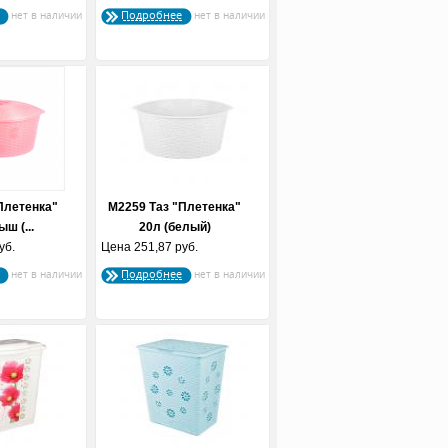
Подробнее
Плетенка"
М2259 Таз "Плетенка"
ыш (...
20л (белый)
уб.
Цена
251,87 руб.
Подробнее