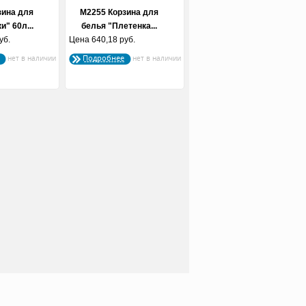
зина для
М2255 Корзина для
и" 60л...
белья "Плетенка...
уб.
Цена
640,18 руб.
Подробнее