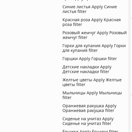
Синие листья
Apply Синие
листья filter
Красная роза
Apply Красная
роза filter
Розовый жемчуг
Apply Розовый
жемчуг filter
Горки для купания
Apply Горки
для купания filter
Горшки
Apply Горшки filter
Детские накладки
Apply
Детские накладки filter
Желтые цветы
Apply Желтые
цветы filter
Мыльницы
Apply Мыльницы
filter
Оранжевая ракушка
Apply
Оранжевая ракушка filter
Сиденье на унитаз
Apply
Сиденье на унитаз filter
Ёршики
Apply Ёршики filter