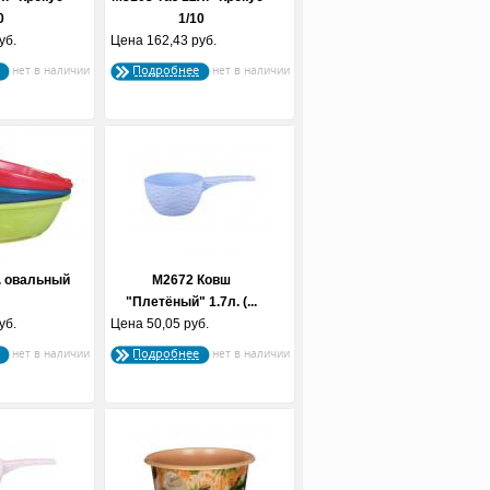
0
1/10
уб.
Цена
162,43 руб.
Подробнее
. овальный
М2672 Ковш
"Плетёный" 1.7л. (...
уб.
Цена
50,05 руб.
Подробнее