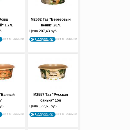
Ковш
М2562 Таз "Берёзовый
" 1.7л.
веник" 20л.
б.
й...
Цена
207,43 руб.
Подробнее
 "Банный
М2557 Таз "Русская
ь"
банька" 15л
уб.
Цена
177,61 руб.
Подробнее