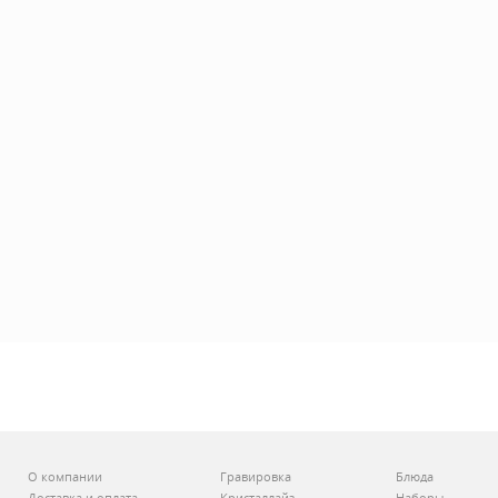
О компании
Гравировка
Блюда
Доставка и оплата
Кристаллайз
Наборы