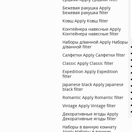
Бежевая ракушка
Apply
Бежевая ракушка filter
Ковш
Apply Ковш filter
Контейнера навесные
Apply
Контейнера навесные filter
Наборы д/ванной
Apply Наборы
д/ванной filter
Салфетки
Apply Салфетки filter
Classic
Apply Classic filter
Expedition
Apply Expedition
filter
Japanese black
Apply Japanese
black filter
Romantic
Apply Romantic filter
Vintage
Apply Vintage filter
Декоративные ягоды
Apply
Декоративные ягоды filter
Наборы в ванную комнату
Apply Наборы в ванную