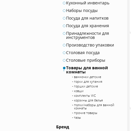
Кухонный инвентарь
Наборы посуды
Посуда для напитков
Посуда для хранения
Принадлежности для
инструментов
Производство упаковки
Столовая посуда
Столовые приборы
Товары для ванной
комнаты
ванночки детские
горки для купания
горшки детские
ковши
комплекты WC
корзины для белья
полки/наборы для ванной
комнаты
прочие товары
тазы
Бренд