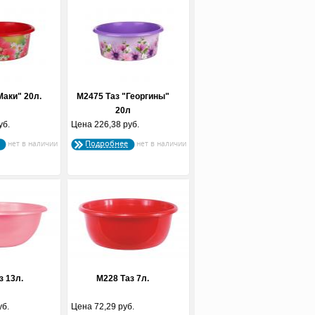
Маки" 20л.
М2475 Таз "Георгины"
20л
уб.
Цена
226,38 руб.
Подробнее
з 13л.
М228 Таз 7л.
уб.
Цена
72,29 руб.