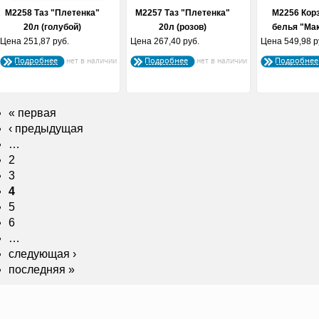
М2258 Таз "Плетенка"
М2257 Таз "Плетенка"
М2256 Кор
20л (голубой)
20л (розов)
белья "Мак
Цена
251,87 руб.
Цена
267,40 руб.
Цена
549,98 р
Подробнее
Подробнее
Подробнее
« первая
‹ предыдущая
…
2
3
4
5
6
…
следующая ›
последняя »